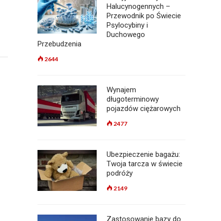
Halucynogennych –
Przewodnik po Świecie
Psylocybiny i
Duchowego
Przebudzenia
2644
Wynajem
długoterminowy
pojazdów ciężarowych
2477
Ubezpieczenie bagażu:
Twoja tarcza w świecie
podróży
2149
Zastosowanie bazy do