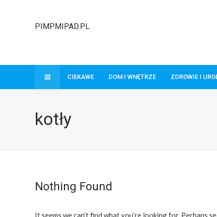
PIMPMIPAD.PL
CIEKAWE
DOM I WNĘTRZE
ZDROWIE I UR
kotły
Nothing Found
It seems we can’t find what you’re looking for. Perhaps se