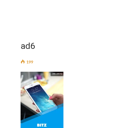
ad6
199