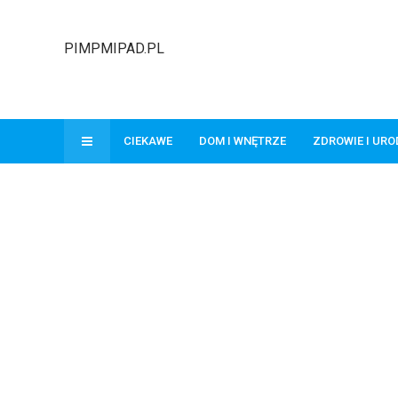
PIMPMIPAD.PL
CIEKAWE
DOM I WNĘTRZE
ZDROWIE I UR