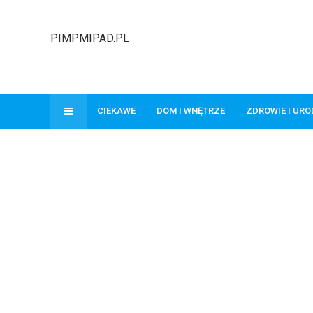
PIMPMIPAD.PL
CIEKAWE
DOM I WNĘTRZE
ZDROWIE I UR