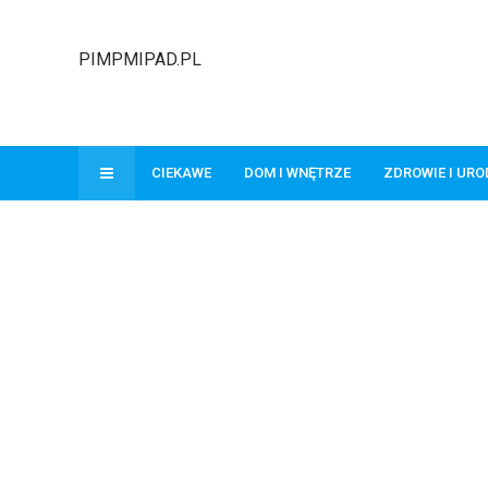
PIMPMIPAD.PL
CIEKAWE
DOM I WNĘTRZE
ZDROWIE I UR