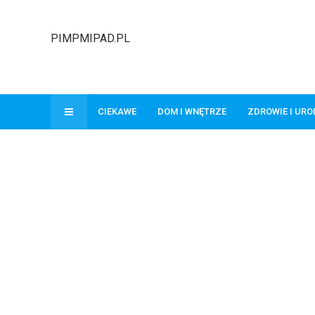
PIMPMIPAD.PL
CIEKAWE
DOM I WNĘTRZE
ZDROWIE I UR