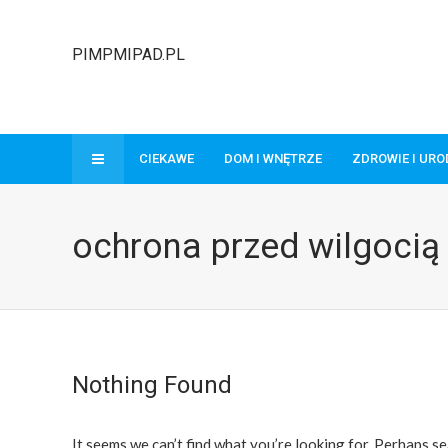
PIMPMIPAD.PL
CIEKAWE
DOM I WNĘTRZE
ZDROWIE I UR
ochrona przed wilgocią
Nothing Found
It seems we can’t find what you’re looking for. Perhaps se