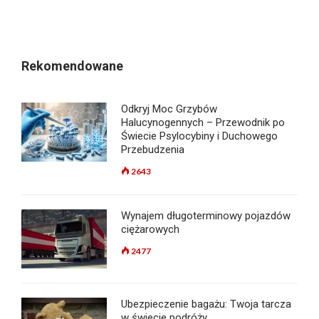
Rekomendowane
Odkryj Moc Grzybów
Halucynogennych – Przewodnik po
Świecie Psylocybiny i Duchowego
Przebudzenia
2643
Wynajem długoterminowy pojazdów
ciężarowych
2477
Ubezpieczenie bagażu: Twoja tarcza
w świecie podróży