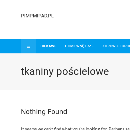
PIMPMIPAD.PL
CIEKAWE
DOM I WNĘTRZE
ZDROWIE I UR
tkaniny pościelowe
Nothing Found
It seems we can’t find what you’re looking for. Perhaps se